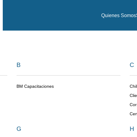
Quienes Somos
Colaboradores
Inicio
Colaboradores
B
C
BM Capacitaciones
Chi
Cli
Cor
Cen
G
H