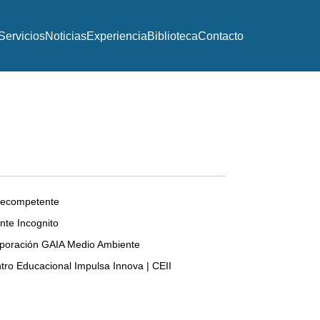
Servicios
Noticias
Experiencia
Biblioteca
Contacto
lecompetente
ente Incognito
poración GAIA Medio Ambiente
tro Educacional Impulsa Innova | CEII