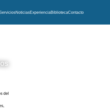
Servicios
Noticias
Experiencia
Biblioteca
Contacto
ios
os del
Conoce más de
nuestros servicios
es,