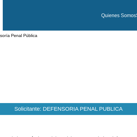
Quienes Somos
soría Penal Pública
uditoría Defensoría Penal Públi
10
MM
CLP
Monto
Solicitante: DEFENSORIA PENAL PUBLICA