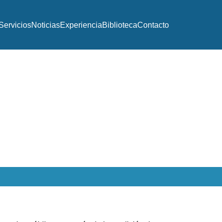
Servicios
Noticias
Experiencia
Biblioteca
Contacto
ca
1
Personas Beneficiarias