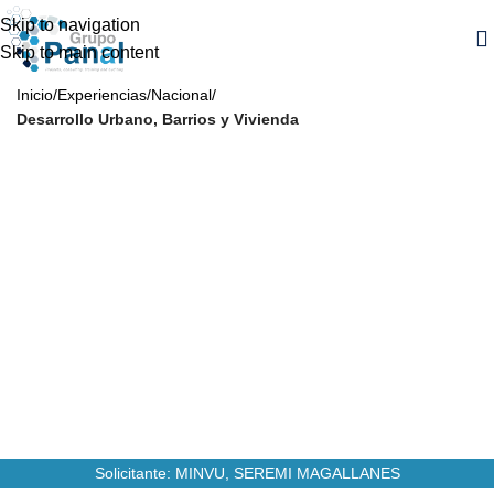
Skip to navigation
Skip to main content
Inicio
Experiencias
Nacional
Desarrollo Urbano, Barrios y Vivienda
Diagnóstico y elaboración de plan maestro
“barrio el pinguino” punta arenas
2019
68
Años
MM
CLP
Monto
3780
Personas Beneficiarias
Solicitante: MINVU, SEREMI MAGALLANES