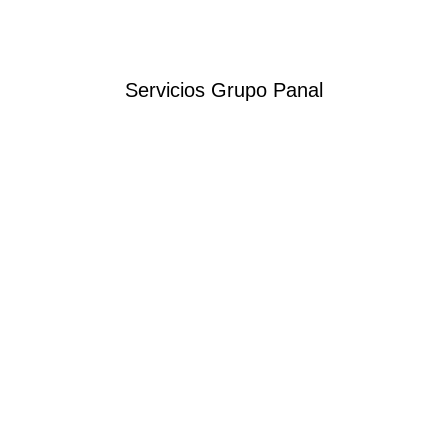
Servicios Grupo Panal
Elaboración de Proyectos
Asesoría en Formulación de Proyectos.
NOTICIAS
EXPERIENCIA
BIBLIOTECA
CONTACTO
Oficina Central:
Av. Bernardo O'higgins 1316, of 83, Santiago.
Teléfono:
+56 9 5016 5694
Email: