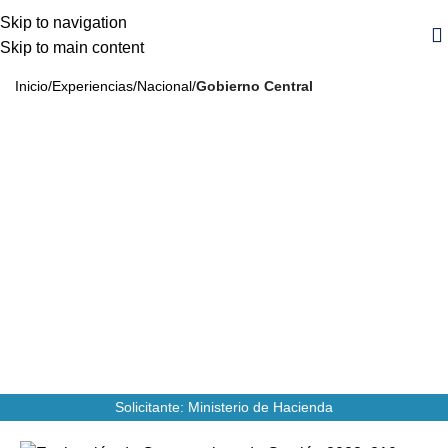
Skip to navigation
Skip to main content
Inicio
Experiencias
Nacional
Gobierno Central
Evaluación de Compromisos de Gestión
2023, 210 SERVICIOS PUBLICOS
2024
99
Años
MM
CLP
Monto
145
Personas Beneficiarias
Solicitante: Ministerio de Hacienda