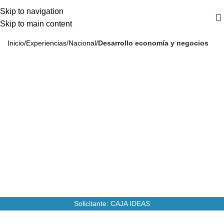
Skip to navigation
Skip to main content
Inicio
Experiencias
Nacional
Desarrollo economía y negocios
Mejora Gestión de Ventas y Logística
2016
12
Años
MM
CLP
Monto
13
Personas Beneficiarias
Solicitante: CAJA IDEAS