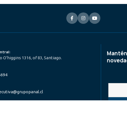
ntral:
Manténg
 O'higgins 1316, of 83, Santiago.
novedad
5694
ecutiva@grupopanal.cl
lparaíso, Rancagua, Concepción y Temuco.
Contado
bajo y consultorías