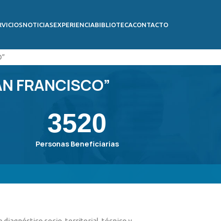
RVICIOS
NOTICIAS
EXPERIENCIA
BIBLIOTECA
CONTACTO
O”
SAN FRANCISCO”
3520
Personas Beneficiarias
diagnóstico socio-territorial, técnico y