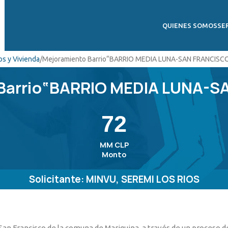
QUIENES SOMOS
SE
os y Vivienda
Mejoramiento Barrio“BARRIO MEDIA LUNA-SAN FRANCISC
Barrio“BARRIO MEDIA LUNA-
72
MM
CLP
Monto
Solicitante: MINVU, SEREMI LOS RIOS
an Francisco de la comuna de Mariquina, a través de un proceso de 