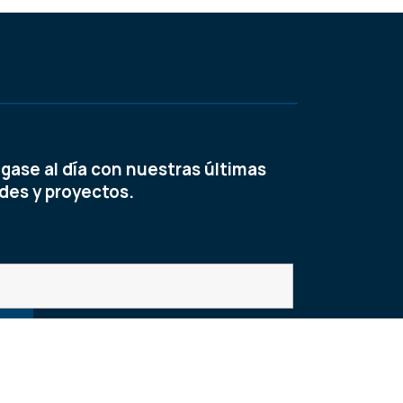
As
Ver
ase al día con nuestras últimas
es y proyectos.
r de visitas: