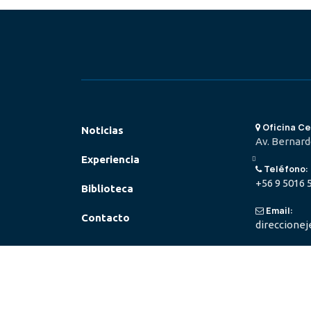
Oficina Ce
Noticias
Av. Bernardo
Experiencia
Teléfono:
+56 9 5016 
Biblioteca
Email:
Contacto
direccionej
Oficinas en:
Iquique, Va
Áreas de tra