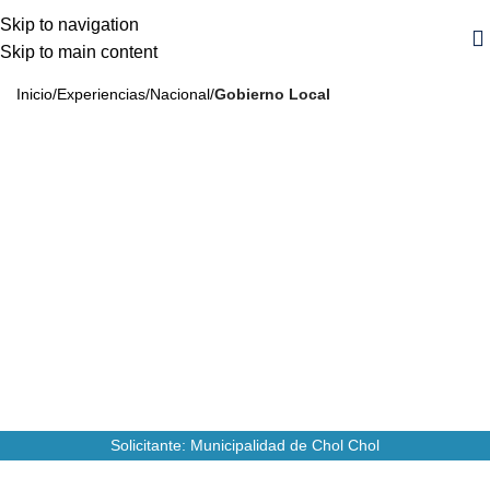
Skip to navigation
Skip to main content
Inicio
Experiencias
Nacional
Gobierno Local
Mejoramiento de la Gestión. M. Chol Chol
2012
10
Años
MM
CLP
Monto
110
Personas Beneficiarias
Solicitante: Municipalidad de Chol Chol