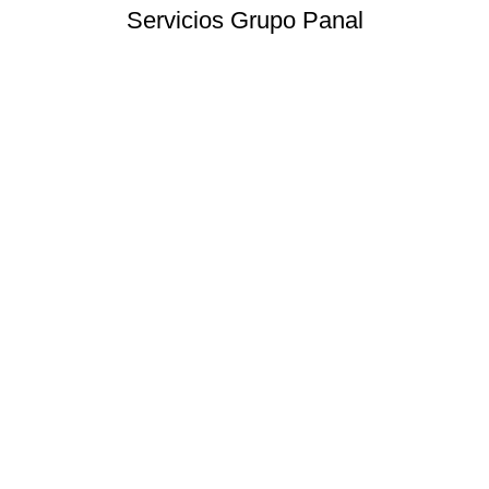
Servicios Grupo Panal
Elaboración de Proyectos
Asesoría en Formulación de Proyectos.
Ver más
NOTICIAS
EXPERIENCIA
BIBLIOTECA
CONTACTO
Oficina Central:
Av. Bernardo O'higgins 1316, of 83, Santiago.
Teléfono:
+56 9 5016 5694
Email:
direccionejecutiva@grupopanal.cl