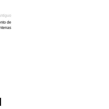
ntiguo
ento de
entenas
l