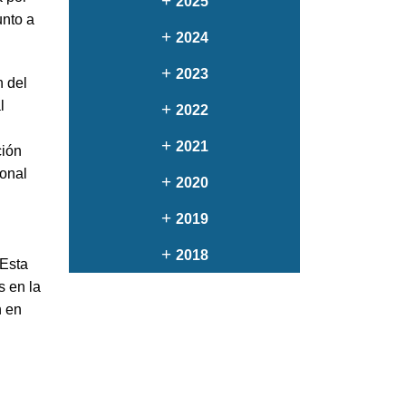
+
2025
unto a
+
2024
+
2023
n del
l
+
2022
+
2021
ción
ional
+
2020
+
2019
+
2018
 Esta
s en la
n en