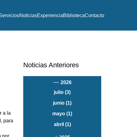
Servicios
Noticias
Experiencia
Biblioteca
Contacto
Noticias Anteriores
—
2026
julio
(3)
junio
(1)
r a la
mayo
(1)
l, para
abril
(1)
a por