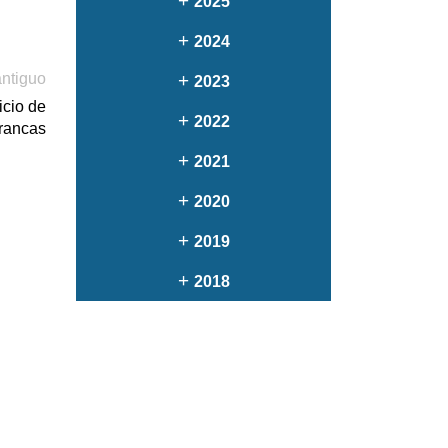
+
2025
+
2024
ntiguo
+
2023
icio de
+
2022
rancas
+
2021
+
2020
+
2019
+
2018