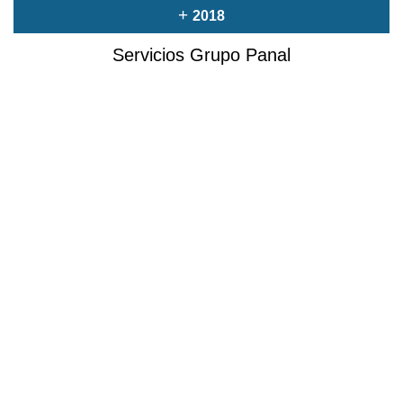
+
2018
Servicios Grupo Panal
Elaboración de Proyectos
Asesoría en Formulación de Proyectos.
NOTICIAS
EXPERIENCIA
BIBLIOTECA
CONTACTO
Oficina Central:
Av. Bernardo O'higgins 1316, of 83, Santiago.
Teléfono:
+56 9 5016 5694
Email: