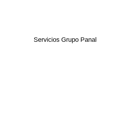
Servicios Grupo Panal
Elaboración de Proyectos
Asesoría en Formulación de Proyectos.
Ver más
NOTICIAS
EXPERIENCIA
BIBLIOTECA
CONTACTO
Oficina Central:
Av. Bernardo O'higgins 1316, of 83, Santiago.